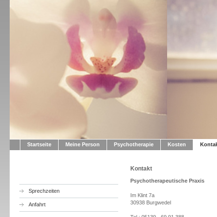
Psyc
Startseite
Meine Person
Psychotherapie
Kosten
Konta
Kontakt
Psychotherapeutische Praxis
Sprechzeiten
Im Klint 7a
30938 Burgwedel
Anfahrt