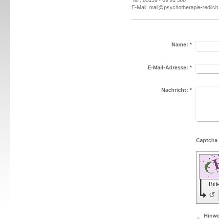
Tel.: 05139 - 69 91 388
E-Mail: mail@psychotherapie-redlich
Name:
*
E-Mail-Adresse:
*
Nachricht:
*
Bit
↺
Hinwe